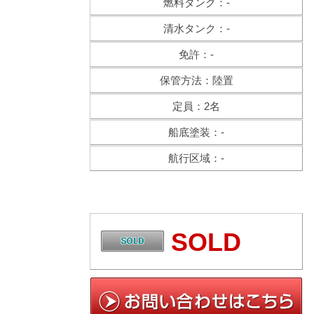
燃料タンク：-
清水タンク：-
免許：-
保管方法：陸置
定員：2名
船底塗装：-
航行区域：-
SOLD