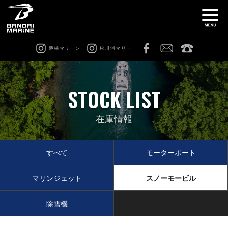
磐梯マリーン
松川浦マリー
ナ
船舶免許教室
在庫情報
STOCK LIST
レンタル
猪苗代ビーチサイドマリーナ
在庫情報
松川浦マリーナ
ビーチアクティビティ
すべて
モーターボート
マリンジェット
スノーモービル
修理 & カスタム
会社案内
除雪機