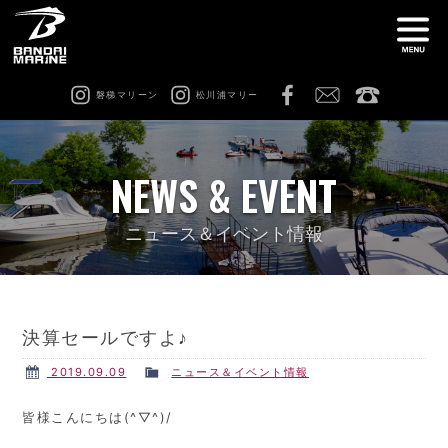
磐梯マリーン
松川浦マリー
ナ
船舶免許教室
在庫情報
NEWS & EVENT
レンタル
猪苗代ビーチサイドマリーナ
ニュース＆イベント情報
松川浦マリーナ
ビーチアクティビティ
決算セールですよ♪
修理 & カスタム
会社案内
2019.09.09
ニュース＆イベント情報
皆様こんにちは(^▽^)/