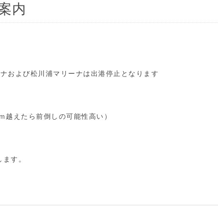
案内
ーナおよび松川浦マリーナは出港停止となります
8ｍ越えたら前倒しの可能性高い）
します。