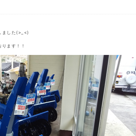
した(>_<)
おります！！