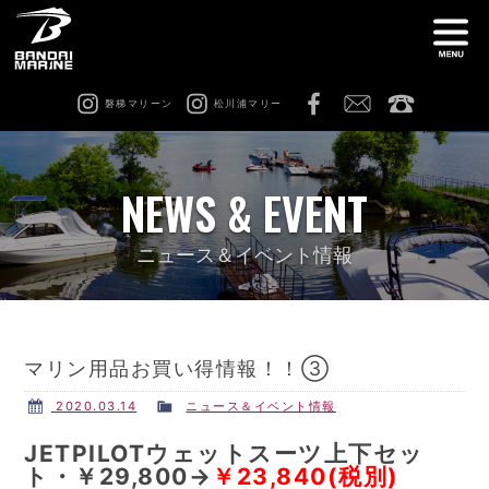
磐梯マリーン
松川浦マリー
ナ
船舶免許教室
在庫情報
NEWS & EVENT
レンタル
猪苗代ビーチサイドマリーナ
ニュース＆イベント情報
松川浦マリーナ
ビーチアクティビティ
マリン用品お買い得情報！！③
修理 & カスタム
会社案内
2020.03.14
ニュース＆イベント情報
JETPILOTウェットスーツ上下セッ
ト・￥29,800→
￥23,840(税別)