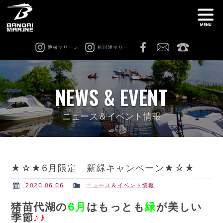
磐梯マリーン
松川浦マリー
ナ
船舶免許教室
在庫情報
NEWS & EVENT
レンタル
猪苗代ビーチサイドマリーナ
ニュース＆イベント情報
松川浦マリーナ
ビーチアクティビティ
★☆★6月限定 新緑キャンペーン★☆★
修理 & カスタム
会社案内
2020.06.06
ニュース＆イベント情報
猪苗代湖の
6月
はもっとも
緑
が美しい
季節
♪♪