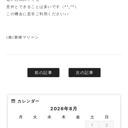
意外とできることは多いです（*^_^*）
この機会に是非ご利用ください♪♪
(株)磐梯マリーン
前の記事
次の記事
カレンダー
2026年8月
月
火
水
木
金
土
日
1
2