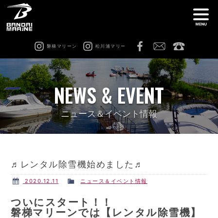
磐梯マリーン
松川浦マリー
ナ
船舶免許教室
在庫情報
NEWS & EVENT
レンタル
猪苗代ビーチサイドマリーナ
ニュース＆イベント情報
松川浦マリーナ
ビーチアクティビティ
♬レンタル除雪機始めました♬
修理 & カスタム
会社案内
2020.12.11
ニュース＆イベント情報
ついにスタート！！
磐梯マリーンでは【レンタル除雪機】