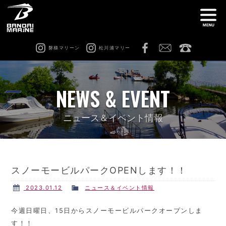
磐梯マリーン
松川浦マリー
ナ
船舶免許教室
在庫情報
NEWS & EVENT
レンタル
猪苗代ビーチサイドマリーナ
ニュース＆イベント情報
松川浦マリーナ
ビーチアクティビティ
スノーモービルパークOPENします！！
修理 & カスタム
会社案内
2023.01.12
ニュース＆イベント情報
今週日曜日、15日からスノーモービルパークオープンしま
す！！