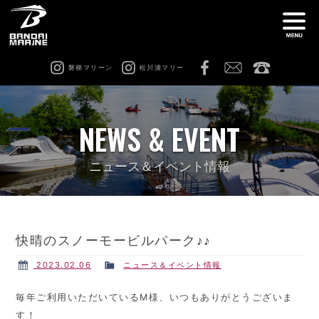
磐梯マリーン
松川浦マリー
ナ
船舶免許教室
在庫情報
NEWS & EVENT
レンタル
猪苗代ビーチサイドマリーナ
ニュース＆イベント情報
松川浦マリーナ
ビーチアクティビティ
快晴のスノーモービルパーク♪♪
修理 & カスタム
会社案内
2023.02.06
ニュース＆イベント情報
毎年ご利用いただいているM様、いつもありがとうございま
す！