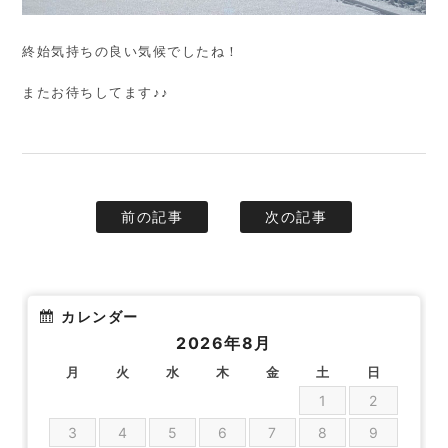
終始気持ちの良い気候でしたね！
またお待ちしてます♪♪
前の記事
次の記事
カレンダー
2026年8月
月
火
水
木
金
土
日
1
2
3
4
5
6
7
8
9