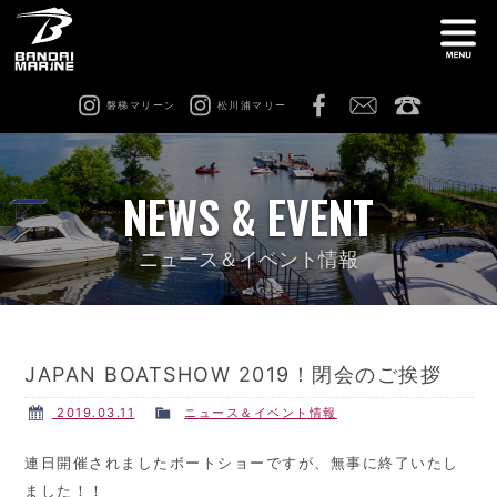
磐梯マリーン
松川浦マリー
ナ
船舶免許教室
在庫情報
NEWS & EVENT
レンタル
猪苗代ビーチサイドマリーナ
ニュース＆イベント情報
松川浦マリーナ
ビーチアクティビティ
JAPAN BOATSHOW 2019！閉会のご挨拶
修理 & カスタム
会社案内
2019.03.11
ニュース＆イベント情報
連日開催されましたボートショーですが、無事に終了いたし
ました！！