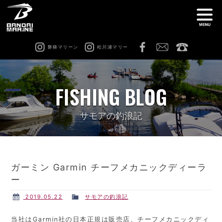
磐梯マリーン
松川浦マリー
ナ
船舶免許教室
在庫情報
FISHING BLOG
レンタル
猪苗代ビーチサイドマリーナ
サモアの釣浪記
松川浦マリーナ
ビーチアクティビティ
ガーミン Garmin チーフメカニックディーラ
ー
修理 & カスタム
会社案内
2019.05.22
サモアの釣浪記
当社はGarmin社の日本正規は販売店、チーフメカニックディ