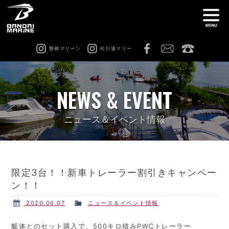
磐梯マリーン
松川浦マリー
ナ
船舶免許教室
在庫情報
NEWS & EVENT
レンタル
猪苗代ビーチサイドマリーナ
ニュース＆イベント情報
松川浦マリーナ
ビーチアクティビティ
限定3台！！新車トレーラー割引きキャンペー
ン！！
修理 & カスタム
会社案内
2020.06.07
ニュース＆イベント情報
艇体とのセット購入で、500キロ積みPWCトレーラー