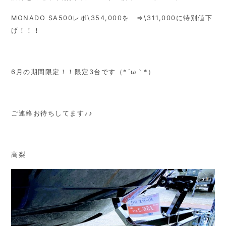
MONADO SA500レボ\354,000を ⇒\311,000に特別値下
げ！！！
6月の期間限定！！限定3台です（*´ω｀*）
ご連絡お待ちしてます♪♪
高梨