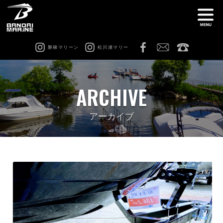
磐梯マリーン
松川浦マリー
ナ
船舶免許教室
在庫情報
ARCHIVE
レンタル
猪苗代ビーチサイドマリーナ
アーカイブ
松川浦マリーナ
ビーチアクティビティ
修理 & カスタム
会社案内