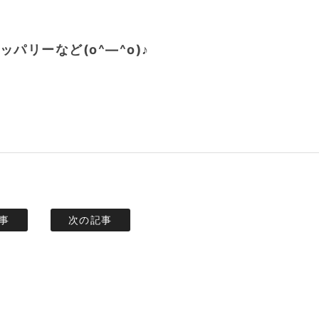
パリーなど(o^―^o)♪
事
次の記事