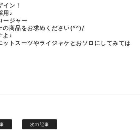
ザイン！
採用♪
ロージャー
商品をお求めください(^^)/
すよ♪
エットスーツやライジャケとおソロにしてみては
事
次の記事