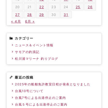
20
21
22
23
24
25
26
27
28
29
30
31
« 4月
6月 »
カテゴリー
ニュース＆イベント情報
サモアの釣浪記
松川浦マリーナ 釣りブログ
最近の投稿
2025年の船舶免許教室日程が発表となりました
台風10号について
台風7号による出港停止のご案内
台風５号による出港停止のご案内