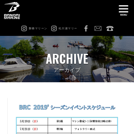
磐梯マリーン
松川浦マリー
ナ
船舶免許教室
在庫情報
ARCHIVE
レンタル
猪苗代ビーチサイドマリーナ
アーカイブ
松川浦マリーナ
ビーチアクティビティ
修理 & カスタム
会社案内