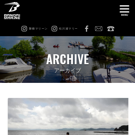
磐梯マリーン
松川浦マリー
ナ
船舶免許教室
在庫情報
ARCHIVE
レンタル
猪苗代ビーチサイドマリーナ
アーカイブ
松川浦マリーナ
ビーチアクティビティ
修理 & カスタム
会社案内