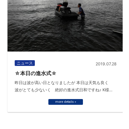
ニュース
2019.07.28
☆本日の進水式☆
昨日は波が高い日となりましたが 本日は天気も良く
波がとても少ないく 絶好の進水式日和ですね♪ K様お
めでとうございます(o^― ...
more details »