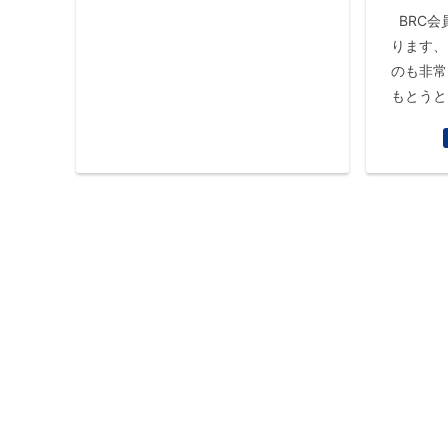
BRC会員の皆様 お世話になってお
ります、
のも非常
もとうとう