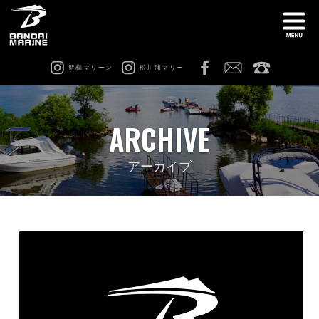
磐梯マリーン
松川浦マリー
ナ
船舶免許教室
在庫情報
ARCHIVE
レンタル
猪苗代ビーチサイドマリーナ
アーカイブ
松川浦マリーナ
ビーチアクティビティ
修理 & カスタム
会社案内